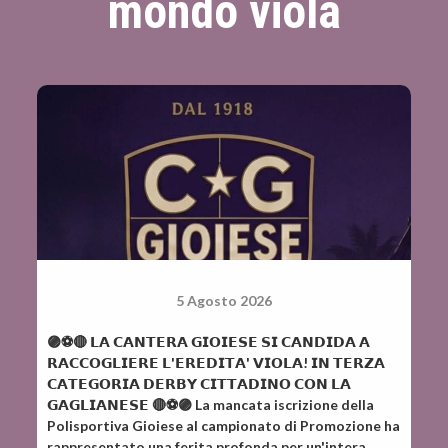
mondo viola
5 Agosto 2026
🟣⚽️🔴 𝗟𝗔 𝗖𝗔𝗡𝗧𝗘𝗥𝗔 𝗚𝗜𝗢𝗜𝗘𝗦𝗘 𝗦𝗜 𝗖𝗔𝗡𝗗𝗜𝗗𝗔 𝗔
𝗥𝗔𝗖𝗖𝗢𝗚𝗟𝗜𝗘𝗥𝗘 𝗟'𝗘𝗥𝗘𝗗𝗜𝗧𝗔' 𝗩𝗜𝗢𝗟𝗔! 𝗜𝗡 𝗧𝗘𝗥𝗭𝗔
𝗖𝗔𝗧𝗘𝗚𝗢𝗥𝗜𝗔 𝗗𝗘𝗥𝗕𝗬 𝗖𝗜𝗧𝗧𝗔𝗗𝗜𝗡𝗢 𝗖𝗢𝗡 𝗟𝗔
𝗚𝗔𝗚𝗟𝗜𝗔𝗡𝗘𝗦𝗘 🔴⚽️🟣 La mancata iscrizione della
Polisportiva Gioiese al campionato di Promozione ha
rappresentato una ferita profonda per un'intera