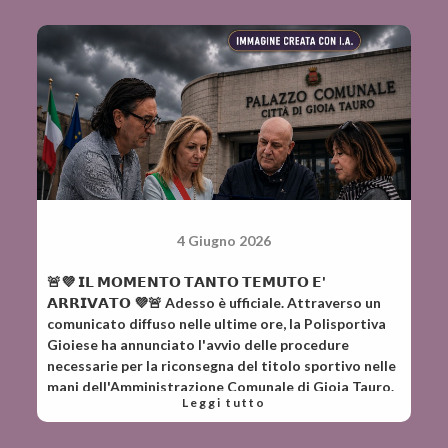
4 Giugno 2026
🚨💜 𝗜𝗟 𝗠𝗢𝗠𝗘𝗡𝗧𝗢 𝗧𝗔𝗡𝗧𝗢 𝗧𝗘𝗠𝗨𝗧𝗢 𝗘'
𝗔𝗥𝗥𝗜𝗩𝗔𝗧𝗢 💜🚨 Adesso è ufficiale. Attraverso un
comunicato diffuso nelle ultime ore, la Polisportiva
Gioiese ha annunciato l'avvio delle procedure
necessarie per la riconsegna del titolo sportivo nelle
mani dell'Amministrazione Comunale di Gioia Tauro.
Leggi tutto
Una notizia che pesa come un macigno sul futuro
della squadra più rappresentativa della città e che