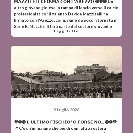
𝗠𝗔𝗭𝗭𝗜𝗧𝗘𝗟𝗟𝗜 𝗙𝗜𝗥𝗠𝗔 𝗖𝗢𝗡 𝗟'𝗔𝗥𝗘𝗭𝗭𝗢 🔴⚽️🟣 Un
calcio gioiese ripartirà dunque dai gradini più bassi,
altro giovane gioiese in rampa di lancio verso il calcio
con l'auspicio (da parte di chi scrive) che ci possa
professionistico! Il talento Davide Mazzitelli ha
essere in futuro un'unione d'intenti che possa dare
firmato con l'Arezzo, compagine da poco ritornata in
forza, visione ed ambizione, naturalmente a patto
Serie B. Mazzitelli farà parte del settore giovanile
che le istituzioni collaborino mettendo a norma le
Leggi tutto
amaranto e chissà che a seguirlo potrebbero esserci
strutture sportive della Città.
altri ragazzi terribili del vivaio viola. Un segno
tangibile che a livello giovanile si stava costruendo
qualcosa d'importante e che il materiale umano a
disposizione nel nostro territorio è di grandissmo
valore. Peccato che la quasi certa scomparsa della
Polisportiva Gioiese cancelli tutto il lavoro svolto
con grande passione e sacrificio.
9 Luglio 2026
💜⚽️🔴 𝗟'𝗨𝗟𝗧𝗜𝗠𝗢 𝗙𝗜𝗦𝗖𝗛𝗜𝗢? 𝗢 𝗙𝗢𝗥𝗦𝗘 𝗡𝗢... 🔴⚽️💜
📍 C'è un'immagine che più di ogni altra resterà